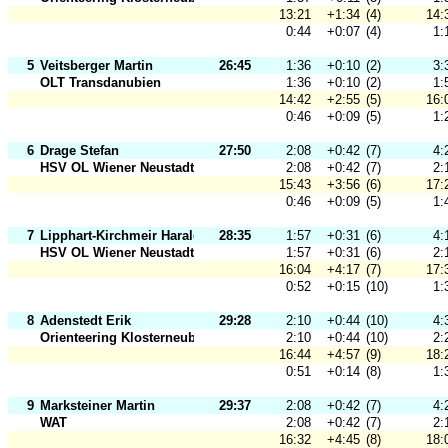
13:21
+1:34
(4)
14:
0:44
+0:07
(4)
1:
5
Veitsberger Martin
26:45
1:36
+0:10
(2)
3:
OLT Transdanubien
1:36
+0:10
(2)
1:
14:42
+2:55
(5)
16:
0:46
+0:09
(5)
1:
6
Drage Stefan
27:50
2:08
+0:42
(7)
4:
HSV OL Wiener Neustadt
2:08
+0:42
(7)
2:
15:43
+3:56
(6)
17:
0:46
+0:09
(5)
1:
7
Lipphart-Kirchmeir Harald
28:35
1:57
+0:31
(6)
4:
HSV OL Wiener Neustadt
1:57
+0:31
(6)
2:
16:04
+4:17
(7)
17:
0:52
+0:15
(10)
1:
8
Adenstedt Erik
29:28
2:10
+0:44
(10)
4:
Orienteering Klosterneuburg
2:10
+0:44
(10)
2:
16:44
+4:57
(9)
18:
0:51
+0:14
(8)
1:
9
Marksteiner Martin
29:37
2:08
+0:42
(7)
4:
WAT
2:08
+0:42
(7)
2:
16:32
+4:45
(8)
18: