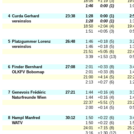
18:05
+1:19
(3)
19:
1:46
0:00
(1)
1:
4
Curda Gerhard
23:38
1:28
0:00
(1)
2:
vereinslos
1:28
0:00
(1)
1:
18:50
+2:04
(4)
19:
1:51
+0:05
(3)
0:
5
Platzgummer Lorenz
26:48
1:46
+0:18
(5)
3:
vereinslos
1:46
+0:18
(5)
1:
21:51
+5:05
(6)
22:
3:39
+1:53
(13)
0:
6
Finder Bernhard
27:08
2:01
+0:33
(8)
3:
OLKFV Bobomap
2:01
+0:33
(8)
1:
21:00
+4:14
(5)
22:
2:13
+0:27
(6)
1:
7
Genevois Frédéric
27:21
1:44
+0:16
(4)
3:
Naturfreunde Wien
1:44
+0:16
(4)
1:
22:37
+5:51
(7)
23:
2:00
+0:14
(5)
0:
8
Hampl Manfred
30:12
1:50
+0:22
(6)
3:
WATV
1:50
+0:22
(6)
1:
24:01
+7:15
(8)
25:
3:16
+1:30
(12)
1: