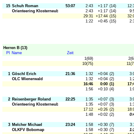
15
Schuh Roman
53:07
2:43
+1:17
(14)
12:
Orienteering Klosterneuburg
2:43
+1:17
(14)
9:
29:31
+17:44
(15)
32:
1:22
+0:45
(15)
2:
Herren B (13)
Pl
Name
Zeit
1(69)
2(6
10(75)
11(7
1
Göschl Erich
21:36
1:32
+0:04
(2)
3:
OLC Wienerwald
1:32
+0:04
(2)
1:
16:46
0:00
(1)
17:
1:56
+0:10
(4)
1:
2
Reisenberger Roland
22:25
1:35
+0:07
(3)
3:
Orienteering Klosterneuburg
1:35
+0:07
(3)
1:
17:12
+0:26
(2)
18:
1:48
+0:02
(2)
0:
3
Melcher Michael
23:24
1:58
+0:30
(7)
3:
OLKFV Bobomap
1:58
+0:30
(7)
1: