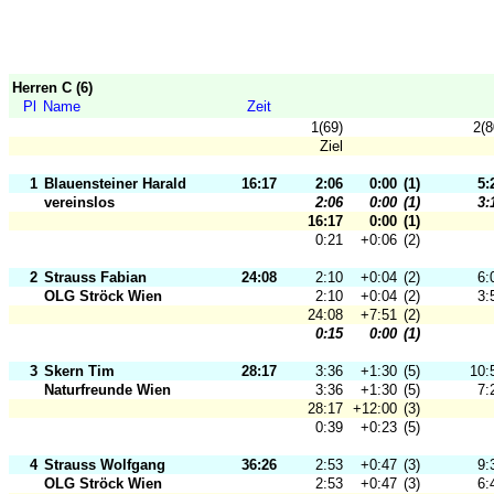
Herren C (6)
Pl
Name
Zeit
1(69)
2(8
Ziel
1
Blauensteiner Harald
16:17
2:06
0:00
(1)
5:
vereinslos
2:06
0:00
(1)
3:
16:17
0:00
(1)
0:21
+0:06
(2)
2
Strauss Fabian
24:08
2:10
+0:04
(2)
6:
OLG Ströck Wien
2:10
+0:04
(2)
3:
24:08
+7:51
(2)
0:15
0:00
(1)
3
Skern Tim
28:17
3:36
+1:30
(5)
10:
Naturfreunde Wien
3:36
+1:30
(5)
7:
28:17
+12:00
(3)
0:39
+0:23
(5)
4
Strauss Wolfgang
36:26
2:53
+0:47
(3)
9:
OLG Ströck Wien
2:53
+0:47
(3)
6: