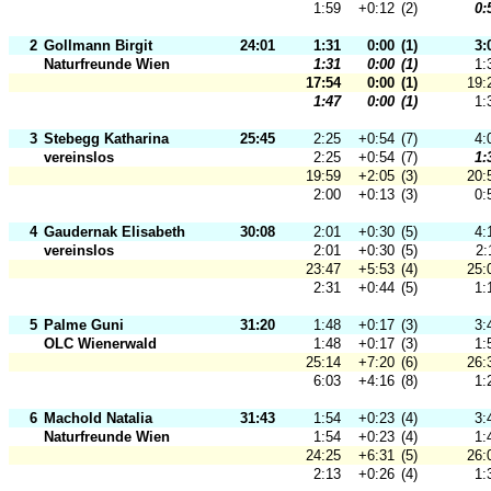
1:59
+0:12
(2)
0:
2
Gollmann Birgit
24:01
1:31
0:00
(1)
3:
Naturfreunde Wien
1:31
0:00
(1)
1:
17:54
0:00
(1)
19:
1:47
0:00
(1)
1:
3
Stebegg Katharina
25:45
2:25
+0:54
(7)
4:
vereinslos
2:25
+0:54
(7)
1:
19:59
+2:05
(3)
20:
2:00
+0:13
(3)
0:
4
Gaudernak Elisabeth
30:08
2:01
+0:30
(5)
4:
vereinslos
2:01
+0:30
(5)
2:
23:47
+5:53
(4)
25:
2:31
+0:44
(5)
1:
5
Palme Guni
31:20
1:48
+0:17
(3)
3:
OLC Wienerwald
1:48
+0:17
(3)
1:
25:14
+7:20
(6)
26:
6:03
+4:16
(8)
1:
6
Machold Natalia
31:43
1:54
+0:23
(4)
3:
Naturfreunde Wien
1:54
+0:23
(4)
1:
24:25
+6:31
(5)
26:
2:13
+0:26
(4)
1: