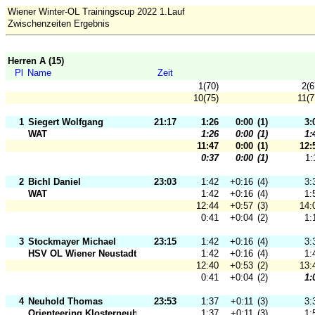
Wiener Winter-OL Trainingscup 2022 1.Lauf
Zwischenzeiten Ergebnis
Herren A (15)
Pl
Name
Zeit
1(70)
2(6
10(75)
11(7
1
Siegert Wolfgang
21:17
1:26
0:00
(1)
3:
WAT
1:26
0:00
(1)
1:
11:47
0:00
(1)
12:
0:37
0:00
(1)
1:
2
Bichl Daniel
23:03
1:42
+0:16
(4)
3:
WAT
1:42
+0:16
(4)
1:
12:44
+0:57
(3)
14:
0:41
+0:04
(2)
1:
3
Stockmayer Michael
23:15
1:42
+0:16
(4)
3:
HSV OL Wiener Neustadt
1:42
+0:16
(4)
1:
12:40
+0:53
(2)
13:
0:41
+0:04
(2)
1:
4
Neuhold Thomas
23:53
1:37
+0:11
(3)
3:
Orienteering Klosterneuburg
1:37
+0:11
(3)
1: