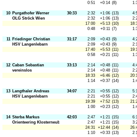
0:51
+0:14
(8)
1:
10
Purgathofer Werner
30:33
2:32
+1:06
(13)
4:
OLG Ströck Wien
2:32
+1:06
(13)
2:
17:00
+5:13
(10)
18:
0:48
+0:11
(7)
1:
11
Friedinger Christian
31:17
2:09
+0:43
(9)
4:
HSV Langenlebarn
2:09
+0:43
(9)
2:
17:40
+5:53
(11)
19:
0:58
+0:21
(11)
1:
12
Caban Sebastian
33:13
2:14
+0:48
(11)
4:
vereinslos
2:14
+0:48
(11)
2:
18:33
+6:46
(12)
20:
1:14
+0:37
(14)
1:
13
Langthaler Andreas
34:07
2:21
+0:55
(12)
5:
HSV Langenlebarn
2:21
+0:55
(12)
2:
19:39
+7:52
(13)
21:
1:00
+0:23
(12)
1:
14
Sterba Markus
42:03
2:47
+1:21
(15)
6:
Orienteering Klosterneuburg
2:47
+1:21
(15)
3:
24:31
+12:44
(14)
26:
1:10
+0:33
(13)
2: