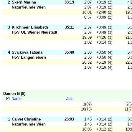
2
Skern Marina
33:19
2:07
+0:19
(2)
4:
Naturfreunde Wien
2:07
+0:19
(2)
2:
18:01
+2:48
(2)
19:
0:57
+0:09
(2)
1:
3
Kirchmeir Elisabeth
35:11
2:37
+0:49
(3)
5:
HSV OL Wiener Neustadt
2:37
+0:49
(3)
2:
19:39
+4:26
(3)
21:
1:02
+0:14
(3)
1:
4
Svajkova Tatiana
35:40
2:38
+0:50
(4)
5:
HSV Langenlebarn
2:38
+0:50
(4)
3:
20:32
+5:19
(4)
22:
1:07
+0:19
(4)
1:
Damen B (8)
Pl
Name
Zeit
1(69)
2(6
10(75)
11(7
1
Calvet Christine
23:03
1:45
+0:14
(2)
3:
Naturfreunde Wien
1:45
+0:14
(2)
1:
18:06
+0:12
(2)
19: