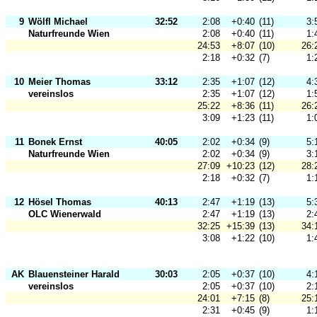
9
Wölfl Michael
32:52
2:08
+0:40
(11)
3:
Naturfreunde Wien
2:08
+0:40
(11)
1:
24:53
+8:07
(10)
26:
2:18
+0:32
(7)
1:
10
Meier Thomas
33:12
2:35
+1:07
(12)
4:
vereinslos
2:35
+1:07
(12)
1:
25:22
+8:36
(11)
26:
3:09
+1:23
(11)
1:
11
Bonek Ernst
40:05
2:02
+0:34
(9)
5:
Naturfreunde Wien
2:02
+0:34
(9)
3:
27:09
+10:23
(12)
28:
2:18
+0:32
(7)
1:
12
Hösel Thomas
40:13
2:47
+1:19
(13)
5:
OLC Wienerwald
2:47
+1:19
(13)
2:
32:25
+15:39
(13)
34:
3:08
+1:22
(10)
1:
AK
Blauensteiner Harald
30:03
2:05
+0:37
(10)
4:
vereinslos
2:05
+0:37
(10)
2:
24:01
+7:15
(8)
25:
2:31
+0:45
(9)
1: