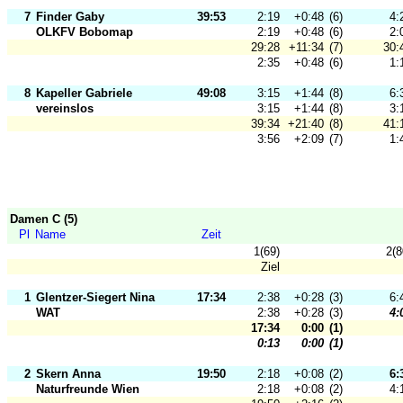
7
Finder Gaby
39:53
2:19
+0:48
(6)
4:
OLKFV Bobomap
2:19
+0:48
(6)
2:
29:28
+11:34
(7)
30:
2:35
+0:48
(6)
1:
8
Kapeller Gabriele
49:08
3:15
+1:44
(8)
6:
vereinslos
3:15
+1:44
(8)
3:
39:34
+21:40
(8)
41:
3:56
+2:09
(7)
1:
Damen C (5)
Pl
Name
Zeit
1(69)
2(8
Ziel
1
Glentzer-Siegert Nina
17:34
2:38
+0:28
(3)
6:
WAT
2:38
+0:28
(3)
4:
17:34
0:00
(1)
0:13
0:00
(1)
2
Skern Anna
19:50
2:18
+0:08
(2)
6:
Naturfreunde Wien
2:18
+0:08
(2)
4: