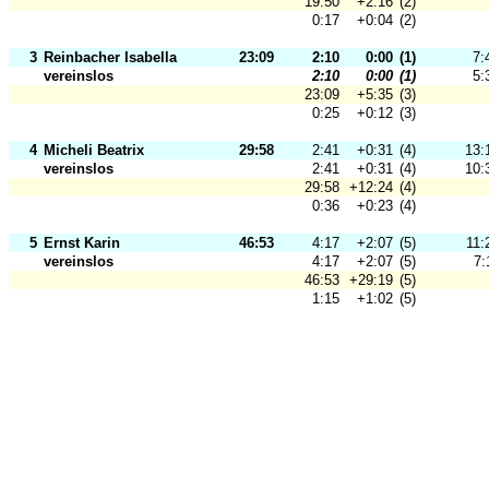
19:50
+2:16
(2)
0:17
+0:04
(2)
3
Reinbacher Isabella
23:09
2:10
0:00
(1)
7:
vereinslos
2:10
0:00
(1)
5:
23:09
+5:35
(3)
0:25
+0:12
(3)
4
Micheli Beatrix
29:58
2:41
+0:31
(4)
13:
vereinslos
2:41
+0:31
(4)
10:
29:58
+12:24
(4)
0:36
+0:23
(4)
5
Ernst Karin
46:53
4:17
+2:07
(5)
11:
vereinslos
4:17
+2:07
(5)
7:
46:53
+29:19
(5)
1:15
+1:02
(5)