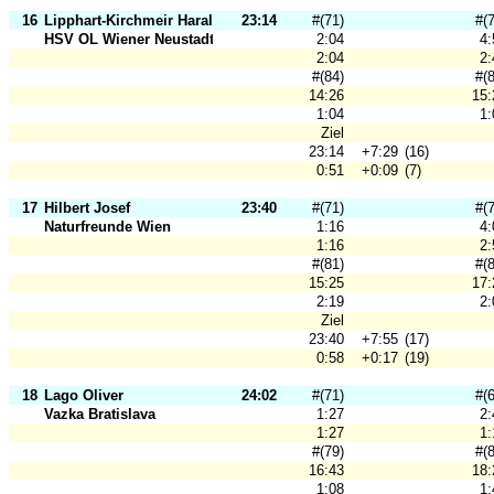
16
Lipphart-Kirchmeir Harald
23:14
#(71)
#(
HSV OL Wiener Neustadt
2:04
4:
2:04
2:
#(84)
#(
14:26
15:
1:04
1:
Ziel
23:14
+7:29
(16)
0:51
+0:09
(7)
17
Hilbert Josef
23:40
#(71)
#(
Naturfreunde Wien
1:16
4:
1:16
2:
#(81)
#(
15:25
17:
2:19
2:
Ziel
23:40
+7:55
(17)
0:58
+0:17
(19)
18
Lago Oliver
24:02
#(71)
#(
Vazka Bratislava
1:27
2:
1:27
1:
#(79)
#(
16:43
18:
1:08
1: