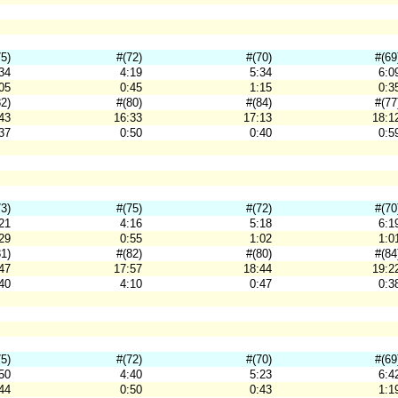
75)
#(72)
#(70)
#(69
34
4:19
5:34
6:0
05
0:45
1:15
0:3
82)
#(80)
#(84)
#(77
43
16:33
17:13
18:1
37
0:50
0:40
0:5
73)
#(75)
#(72)
#(70
21
4:16
5:18
6:1
29
0:55
1:02
1:0
81)
#(82)
#(80)
#(84
47
17:57
18:44
19:2
40
4:10
0:47
0:3
75)
#(72)
#(70)
#(69
50
4:40
5:23
6:4
44
0:50
0:43
1:1