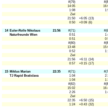
#(79)
#(
14:05
16:
1:08
1:
Ziel
21:50
+6:05
(13)
0:50
+0:09
(6)
14
Euler-Rolle Nikolaus
21:56
#(71)
#(
Naturfreunde Wien
0:51
1:
0:51
0:
#(80)
#(
13:48
15:
0:52
1:
Ziel
21:56
+6:11
(14)
0:57
+0:15
(17)
15
Miklus Marian
22:35
#(71)
#(
TJ Rapid Bratislava
1:04
2:
1:04
1:
#(82)
#(
15:02
16:
2:26
1:
Ziel
22:35
+6:50
(15)
1:24
+0:43
(32)