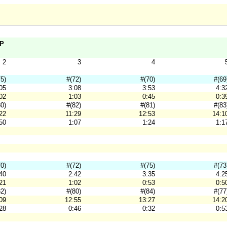
 P
2
3
4
75)
#(72)
#(70)
#(69
05
3:08
3:53
4:3
02
1:03
0:45
0:3
80)
#(82)
#(81)
#(83
22
11:29
12:53
14:1
50
1:07
1:24
1:1
70)
#(72)
#(75)
#(73
40
2:42
3:35
4:2
21
1:02
0:53
0:5
82)
#(80)
#(84)
#(77
09
12:55
13:27
14:2
28
0:46
0:32
0:5