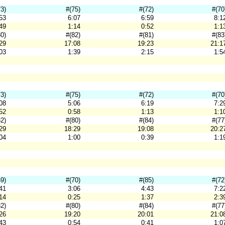
73)
#(75)
#(72)
#(70
53
6:07
6:59
8:1
49
1:14
0:52
1:1
80)
#(82)
#(81)
#(83
29
17:08
19:23
21:1
03
1:39
2:15
1:5
73)
#(75)
#(72)
#(70
08
5:06
6:19
7:2
52
0:58
1:13
1:1
82)
#(80)
#(84)
#(77
29
18:29
19:08
20:2
04
1:00
0:39
1:1
69)
#(70)
#(85)
#(72
41
3:06
4:43
7:2
14
0:25
1:37
2:3
82)
#(80)
#(84)
#(77
26
19:20
20:01
21:0
43
0:54
0:41
1:0