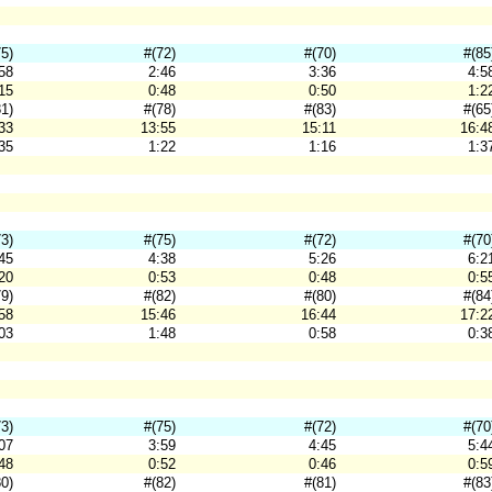
75)
#(72)
#(70)
#(85
58
2:46
3:36
4:5
15
0:48
0:50
1:2
81)
#(78)
#(83)
#(65
33
13:55
15:11
16:4
35
1:22
1:16
1:3
73)
#(75)
#(72)
#(70
45
4:38
5:26
6:2
20
0:53
0:48
0:5
79)
#(82)
#(80)
#(84
58
15:46
16:44
17:2
03
1:48
0:58
0:3
73)
#(75)
#(72)
#(70
07
3:59
4:45
5:4
48
0:52
0:46
0:5
80)
#(82)
#(81)
#(83