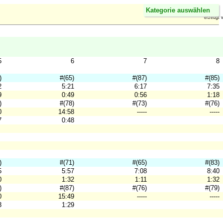
Kategorie auswählen
erzeugt 
5
6
7
8
)
#(65)
#(87)
#(85)
2
5:21
6:17
7:35
9
0:49
0:56
1:18
)
#(78)
#(73)
#(76)
0
14:58
-----
-----
7
0:48
)
#(71)
#(65)
#(83)
5
5:57
7:08
8:40
0
1:32
1:11
1:32
)
#(87)
#(76)
#(79)
0
15:49
-----
-----
3
1:29