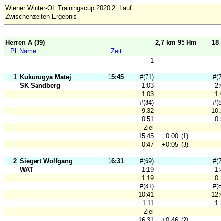
Wiener Winter-OL Trainingscup 2020 2. Lauf
Zwischenzeiten Ergebnis
Herren A (39)
2,7 km 95 Hm
18
Pl
Name
Zeit
1
1
Kukurugya Matej
15:45
#(71)
#(
SK Sandberg
1:03
2:
1:03
1:
#(84)
#(
9:32
10:
0:51
0:
Ziel
15:45
0:00
(1)
0:47
+0:05
(3)
2
Siegert Wolfgang
16:31
#(69)
#(
WAT
1:19
1:
1:19
0:
#(81)
#(
10:41
12:
1:11
1:
Ziel
16:31
+0:46
(2)