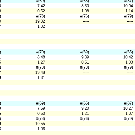
)
#(69)
#(65)
#(87)
0
7:42
8:50
10:04
8
0:52
1:08
1:14
)
#(78)
#(76)
#(79)
0
19:32
-----
-----
7
1:02
)
#(70)
#(69)
#(65)
1
8:48
9:39
10:42
5
1:27
0:51
1:03
)
#(78)
#(73)
#(79)
7
19:48
-----
-----
9
1:31
)
#(69)
#(65)
#(87)
9
7:59
9:20
10:27
5
0:50
1:21
1:07
)
#(78)
#(76)
#(79)
9
19:55
-----
-----
3
1:06