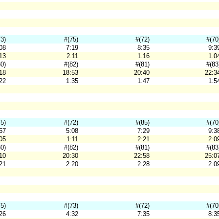
73)
#(75)
#(72)
#(70
08
7:19
8:35
9:3
13
2:11
1:16
1:0
80)
#(82)
#(81)
#(83
18
18:53
20:40
22:3
22
1:35
1:47
1:5
75)
#(72)
#(85)
#(70
57
5:08
7:29
9:3
05
1:11
2:21
2:0
80)
#(82)
#(81)
#(83
10
20:30
22:58
25:0
21
2:20
2:28
2:0
75)
#(73)
#(72)
#(70
26
4:32
7:35
8:3