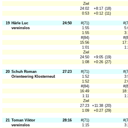
Ziel
24:02
+8:17
(18)
0:53
+0:12
(11)
19
Härle Luc
24:50
#(71)
#(
vereinslos
1:55
5:
1:55
3:
#(84)
#(
15:56
17:
1:01
1:
Ziel
24:50
+9:05
(19)
1:08
+0:26
(27)
20
Schuh Roman
27:23
#(71)
#(
Orienteering Klosterneuburg
1:52
3:
1:52
2:
#(84)
#(
16:49
18:
1:11
1:
Ziel
27:23
+11:38
(20)
1:09
+0:27
(29)
21
Toman Viktor
28:16
#(71)
#(
vereinslos
1:15
3: