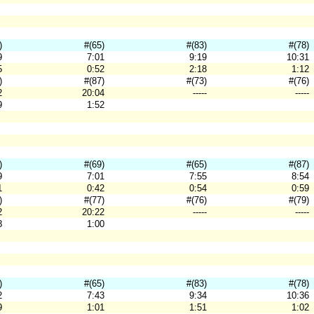
)
#(65)
#(83)
#(78)
9
7:01
9:19
10:31
5
0:52
2:18
1:12
)
#(87)
#(73)
#(76)
2
20:04
-----
-----
9
1:52
)
#(69)
#(65)
#(87)
9
7:01
7:55
8:54
1
0:42
0:54
0:59
)
#(77)
#(76)
#(79)
2
20:22
-----
-----
8
1:00
)
#(65)
#(83)
#(78)
2
7:43
9:34
10:36
9
1:01
1:51
1:02