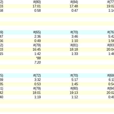
82)
#(80)
#(84)
#(77
03
17:01
17:48
19:0
58
0:58
0:47
1:1
69)
#(65)
#(70)
#(76
47
2:36
3:46
5:4
56
0:49
1:10
1:5
82)
#(79)
#(81)
#(83
03
16:45
18:18
20:0
15
1:42
1:33
1:4
*88
7:20
75)
#(72)
#(70)
#(69
39
3:32
5:17
6:1
35
0:53
1:45
0:5
81)
#(79)
#(80)
#(84
42
18:01
19:13
20:0
40
1:19
1:12
0:4