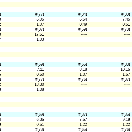
)
#(77)
#(84)
#(80)
8
6:05
6:54
7:45
2
1:07
0:49
0:51
)
#(87)
#(69)
#(73)
8
17:51
-----
-----
7
1:03
)
#(69)
#(65)
#(83)
1
7:11
8:18
10:15
5
0:50
1:07
1:57
)
#(77)
#(76)
#(87)
2
18:30
-----
-----
8
1:08
)
#(69)
#(87)
#(85)
4
6:35
7:57
9:19
9
0:51
1:22
1:22
)
#(78)
#(65)
#(76)