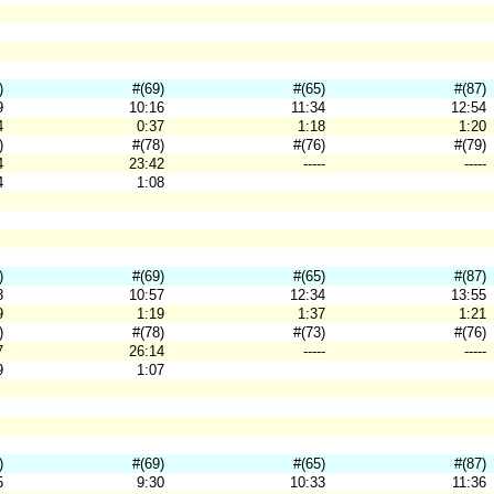
)
#(69)
#(65)
#(87)
9
10:16
11:34
12:54
4
0:37
1:18
1:20
)
#(78)
#(76)
#(79)
4
23:42
-----
-----
4
1:08
)
#(69)
#(65)
#(87)
8
10:57
12:34
13:55
9
1:19
1:37
1:21
)
#(78)
#(73)
#(76)
7
26:14
-----
-----
9
1:07
)
#(69)
#(65)
#(87)
5
9:30
10:33
11:36