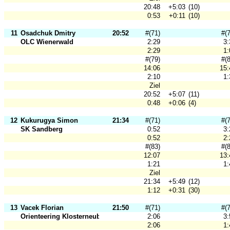
20:48
+5:03
(10)
0:53
+0:11
(10)
11
Osadchuk Dmitry
20:52
#(71)
#(
OLC Wienerwald
2:29
3:
2:29
1:
#(79)
#(
14:06
15:
2:10
1:
Ziel
20:52
+5:07
(11)
0:48
+0:06
(4)
12
Kukurugya Simon
21:34
#(71)
#(
SK Sandberg
0:52
3:
0:52
2:
#(83)
#(
12:07
13:
1:21
1:
Ziel
21:34
+5:49
(12)
1:12
+0:31
(30)
13
Vacek Florian
21:50
#(71)
#(
Orienteering Klosterneuburg
2:06
3:
2:06
1: