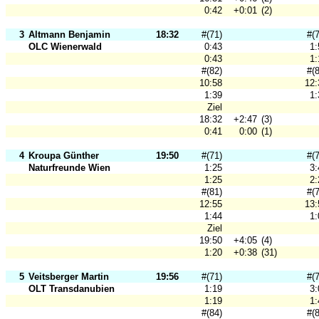
0:42
+0:01
(2)
3
Altmann Benjamin
18:32
#(71)
#(
OLC Wienerwald
0:43
1:
0:43
1:
#(82)
#(
10:58
12:
1:39
1:
Ziel
18:32
+2:47
(3)
0:41
0:00
(1)
4
Kroupa Günther
19:50
#(71)
#(
Naturfreunde Wien
1:25
3:
1:25
2:
#(81)
#(
12:55
13:
1:44
1:
Ziel
19:50
+4:05
(4)
1:20
+0:38
(31)
5
Veitsberger Martin
19:56
#(71)
#(
OLT Transdanubien
1:19
3:
1:19
1:
#(84)
#(