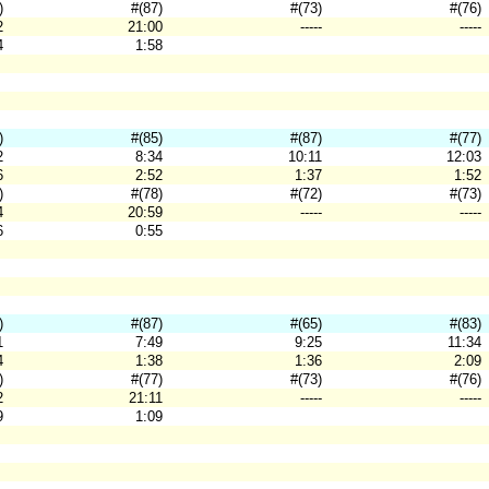
)
#(87)
#(73)
#(76)
2
21:00
-----
-----
4
1:58
)
#(85)
#(87)
#(77)
2
8:34
10:11
12:03
6
2:52
1:37
1:52
)
#(78)
#(72)
#(73)
4
20:59
-----
-----
6
0:55
)
#(87)
#(65)
#(83)
1
7:49
9:25
11:34
4
1:38
1:36
2:09
)
#(77)
#(73)
#(76)
2
21:11
-----
-----
9
1:09