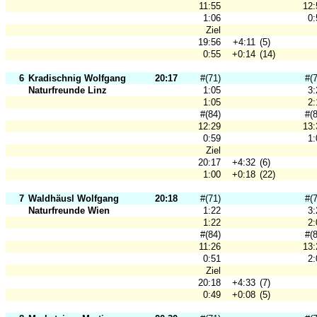
11:55
12:
1:06
0:
Ziel
19:56
+4:11
(5)
0:55
+0:14
(14)
6
Kradischnig Wolfgang
20:17
#(71)
#(
Naturfreunde Linz
1:05
3:
1:05
2:
#(84)
#(
12:29
13:
0:59
1:
Ziel
20:17
+4:32
(6)
1:00
+0:18
(22)
7
Waldhäusl Wolfgang
20:18
#(71)
#(
Naturfreunde Wien
1:22
3:
1:22
2:
#(84)
#(
11:26
13:
0:51
2:
Ziel
20:18
+4:33
(7)
0:49
+0:08
(5)