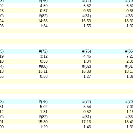
73)
#(75)
#(72)
#(70
02
4:59
5:52
6:5
25
0:57
0:53
0:5
80)
#(82)
#(81)
#(83
24
14:58
16:53
18:3
03
1:34
1:55
1:3
75)
#(72)
#(76)
#(85
19
3:12
4:46
7:2
18
0:53
1:34
2:3
84)
#(80)
#(82)
#(81
13
15:11
16:38
18:1
55
0:58
1:27
1:3
73)
#(75)
#(72)
#(70
31
5:02
5:54
7:0
12
1:31
0:52
1:1
80)
#(82)
#(81)
#(83
01
15:30
17:16
18:4
00
1:29
1:46
1:3