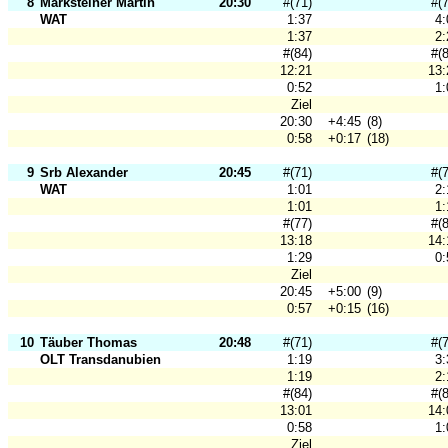
8
Marksteiner Martin
20:30
#(71)
#(
WAT
1:37
4:
1:37
2:
#(84)
#(
12:21
13:
0:52
1:
Ziel
20:30
+4:45
(8)
0:58
+0:17
(18)
9
Srb Alexander
20:45
#(71)
#(
WAT
1:01
2:
1:01
1:
#(77)
#(
13:18
14:
1:29
0:
Ziel
20:45
+5:00
(9)
0:57
+0:15
(16)
10
Täuber Thomas
20:48
#(71)
#(
OLT Transdanubien
1:19
3:
1:19
2:
#(84)
#(
13:01
14:
0:58
1:
Ziel