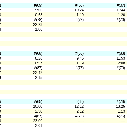
)
#(69)
#(65)
#(87)
2
9:05
10:24
11:44
3
0:53
1:19
1:20
)
#(78)
#(76)
#(79)
7
22:23
-----
-----
4
1:06
)
#(69)
#(65)
#(83)
9
8:26
9:45
11:53
0
0:57
1:19
2:08
)
#(87)
#(76)
#(79)
7
22:42
-----
-----
9
2:15
)
#(65)
#(83)
#(78)
2
10:00
12:12
13:25
9
2:38
2:12
1:13
)
#(87)
#(73)
#(75)
8
23:09
-----
-----
7
2:01